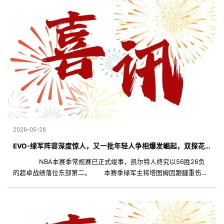
2026-05-28
EVO-绿军阵容深度惊人，又一批年轻人争相爆发崛起，双探花迎来帮手
NBA本赛季常规赛已正式竣事，凯尔特人终究以56胜26负
的超卓战绩落位东部第二。 本赛季绿军主将塔图姆因跟腱重伤只
打了16场角逐，并且休赛期球队送走了霍勒迪、波尔津吉斯，并抛却
与霍福德、科内