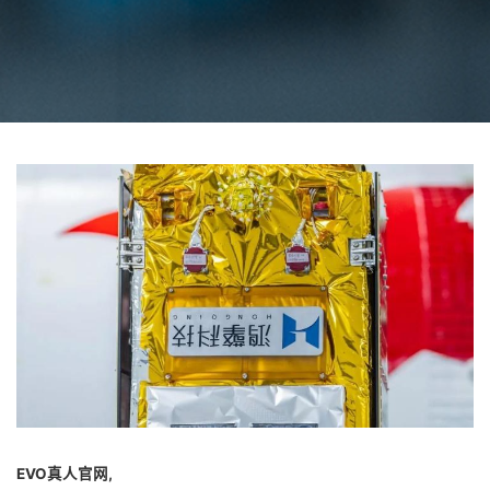
EVO真人官网,